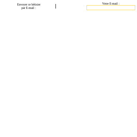
Votre E-mail :
Envoyer ce bétisier
|
par E-mail :