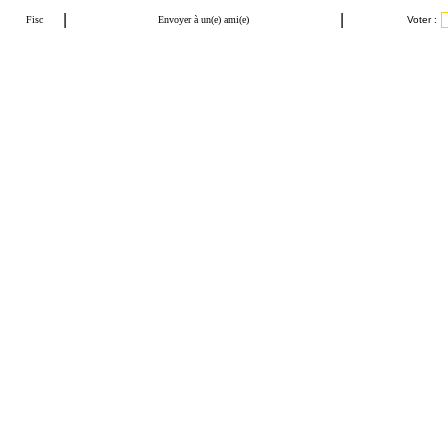
|
|
Fisc
Envoyer à un(e) ami(e)
Voter :