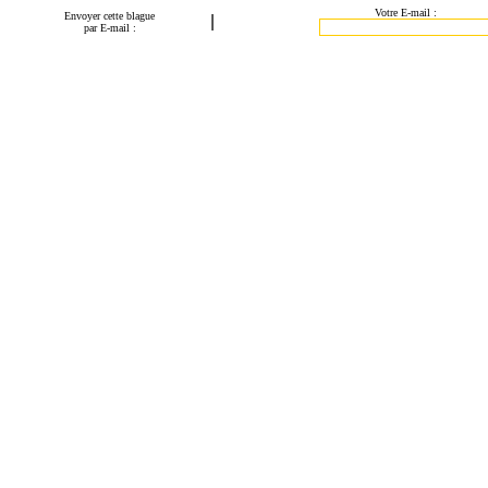
Votre E-mail :
Envoyer cette blague
|
par E-mail :