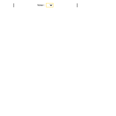
|
|
Voter :