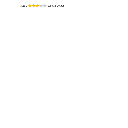
Note :
2.9 (18 votes)