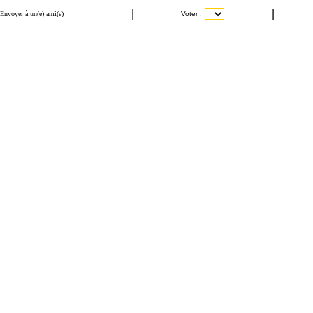
|
|
Envoyer à un(e) ami(e)
Voter :