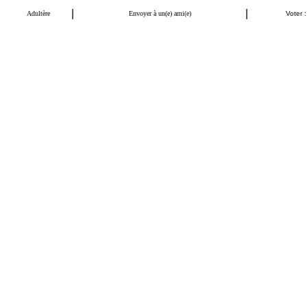
|
|
Adultère
Envoyer à un(e) ami(e)
Voter :