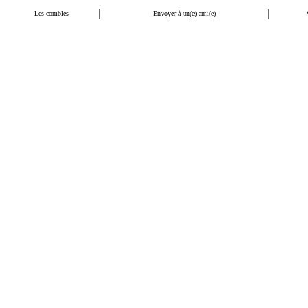
|
|
Les combles
Envoyer à un(e) ami(e)