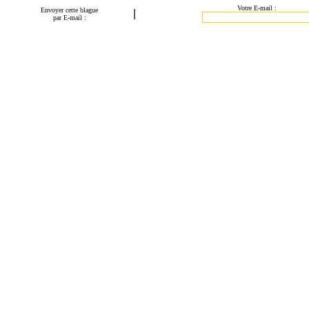
Votre E-mail :
Envoyer cette blague
|
par E-mail :