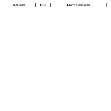
|
|
|
Par
Anonyme
Piège
Envoyer à un(e) ami(e)