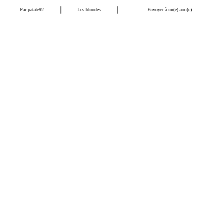
|
|
Par
patate92
Les blondes
Envoyer à un(e) ami(e)