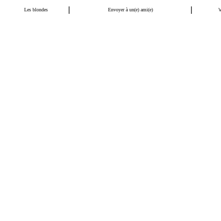
|
|
Les blondes
Envoyer à un(e) ami(e)
V