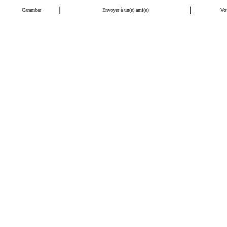
|
|
Carambar
Envoyer à un(e) ami(e)
Vot