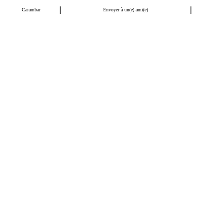
|
|
Carambar
Envoyer à un(e) ami(e)