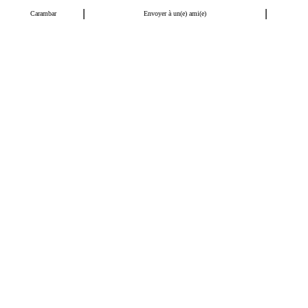
|
|
Carambar
Envoyer à un(e) ami(e)