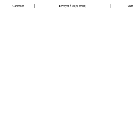
|
|
Carambar
Envoyer à un(e) ami(e)
Vote