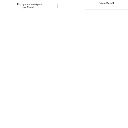
Votre E-mail :
Envoyer cette enigme
|
par E-mail :