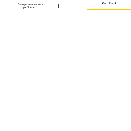
Votre E-mail :
Envoyer cette enigme
|
par E-mail :