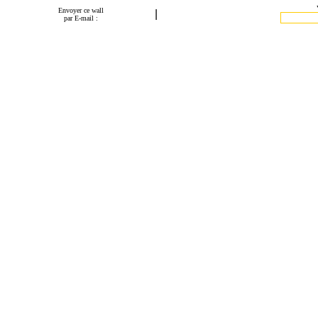
Envoyer ce wall
|
par E-mail :