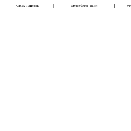
|
|
Christy Turlington
Envoyer à un(e) ami(e)
Vot