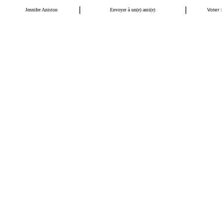
|
|
Jennifer Aniston
Envoyer à un(e) ami(e)
Voter :