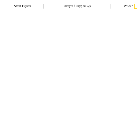
|
|
Street Fighter
Envoyer à un(e) ami(e)
Voter :