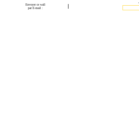
Envoyer ce wall
|
par E-mail :