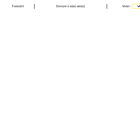
|
|
Formule1
Envoyer à un(e) ami(e)
Voter :