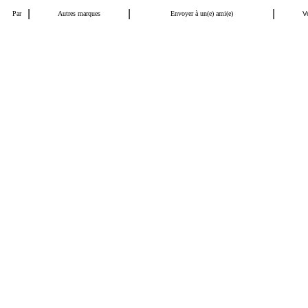
|
|
|
Par
Autres marques
Envoyer à un(e) ami(e)
V