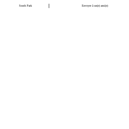
|
South Park
Envoyer à un(e) ami(e)