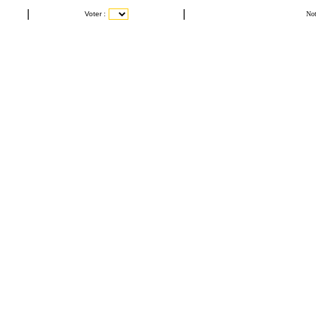
|
|
Voter :
Not