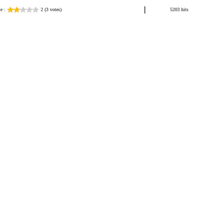
|
e :
2 (3 votes)
5203 hits