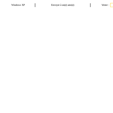
|
|
Windows XP
Envoyer à un(e) ami(e)
Voter :