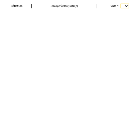
|
|
Réflexion
Envoyer à un(e) ami(e)
Voter :