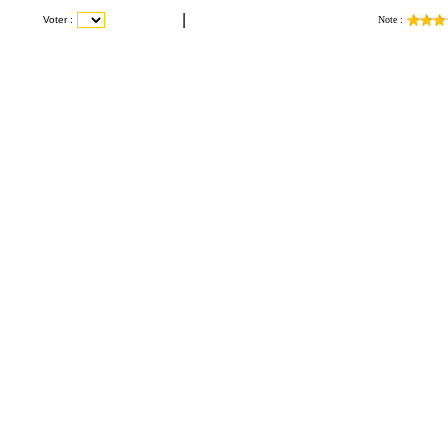
|
Voter :
Note :