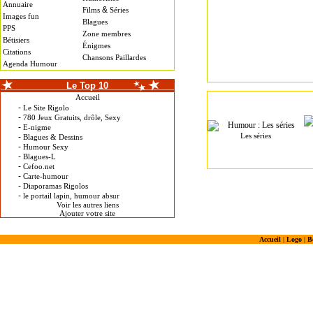
Annuaire
&
Films
Séries
Images fun
Blagues
PPS
Zone membres
Bétisiers
Énigmes
Citations
Chansons Paillardes
Agenda Humour
Le Top 10
Accueil
-
Le Site Rigolo
-
780 Jeux Gratuits, drôle, Sexy
-
E-nigme
Les séries
-
Blagues & Dessins
-
Humour Sexy
-
Blagues-L
-
Cefoo.net
-
Carte-humour
-
Diaporamas Rigolos
-
le portail lapin, humour absur
Voir les autres liens
Ajouter votre site
Accueil
|
Logo
|
B