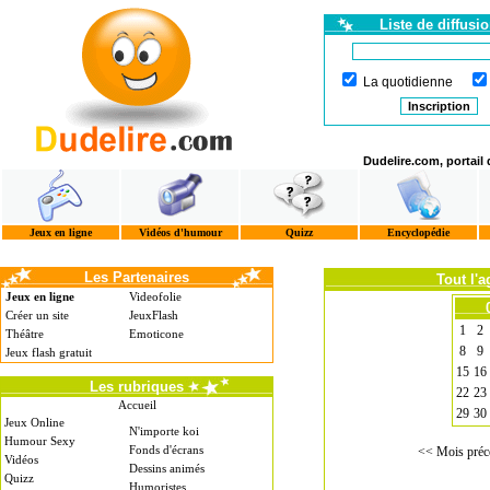
Liste de diffusi
La quotidienne
Dudelire.com, portail
Jeux en ligne
Vidéos d'humour
Quizz
Encyclopédie
Les Partenaires
Tout l'
Jeux en ligne
Videofolie
Créer un site
JeuxFlash
1
2
Théâtre
Emoticone
8
9
Jeux flash gratuit
15
16
Les rubriques
22
23
Accueil
29
30
Jeux Online
N'importe koi
Humour Sexy
Fonds d'écrans
<< Mois préc
Vidéos
Dessins animés
Quizz
Humoristes