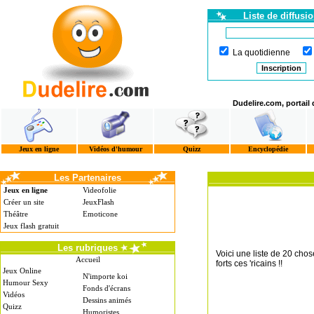
Liste de diffusi
La quotidienne
Dudelire.com, portail
Jeux en ligne
Vidéos d'humour
Quizz
Encyclopédie
Les Partenaires
Jeux en ligne
Videofolie
Créer un site
JeuxFlash
Théâtre
Emoticone
Jeux flash gratuit
Les rubriques
Voici une liste de 20 chose
Accueil
forts ces 'ricains !!
Jeux Online
N'importe koi
Humour Sexy
Fonds d'écrans
Vidéos
Dessins animés
Quizz
Humoristes