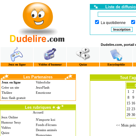
Liste de diffusi
La quotidienne
Dudelire.com, portail
Jeux en ligne
Vidéos d'humour
Quizz
Encyclopédie
Les Partenaires
Tout l'a
Jeux en ligne
Videofolie
Créer un site
JeuxFlash
1
2
Théâtre
Emoticone
8
9
Jeux flash gratuit
15
16
Les rubriques
22
23
Accueil
29
30
Jeux Online
N'importe koi
Humour Sexy
Fonds d'écrans
<< Mois préc
Vidéos
Dessins animés
Quizz
Humoristes