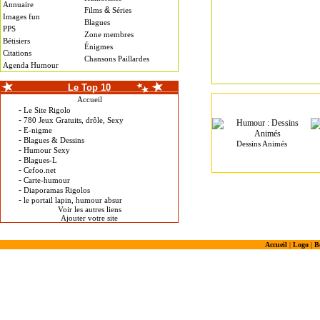
Annuaire
&
Films
Séries
Images fun
Blagues
PPS
Zone membres
Bétisiers
Énigmes
Citations
Chansons Paillardes
Agenda Humour
Le Top 10
Accueil
-
Le Site Rigolo
-
780 Jeux Gratuits, drôle, Sexy
-
E-nigme
-
Blagues & Dessins
Dessins Animés
-
Humour Sexy
-
Blagues-L
-
Cefoo.net
-
Carte-humour
-
Diaporamas Rigolos
-
le portail lapin, humour absur
Voir les autres liens
Ajouter votre site
Accueil
|
Logo
|
B