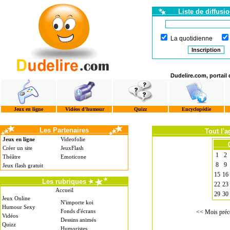
Liste de diffusi
La quotidienne
Dudelire.com, portail
Jeux en ligne
Vidéos d'humour
Quizz
Encyclopédie
Les Partenaires
Tout l'
Jeux en ligne
Videofolie
Créer un site
JeuxFlash
1
2
Théâtre
Emoticone
8
9
Jeux flash gratuit
15
16
Les rubriques
22
23
Accueil
29
30
Jeux Online
N'importe koi
Humour Sexy
Fonds d'écrans
<< Mois préc
Vidéos
Dessins animés
Quizz
Humoristes