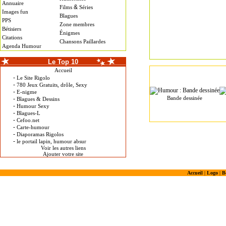
Annuaire
&
Films
Séries
Images fun
Blagues
PPS
Zone membres
Bétisiers
Énigmes
Citations
Chansons Paillardes
Agenda Humour
Le Top 10
Accueil
-
Le Site Rigolo
-
780 Jeux Gratuits, drôle, Sexy
-
E-nigme
Bande dessinée
-
Blagues & Dessins
-
Humour Sexy
-
Blagues-L
-
Cefoo.net
-
Carte-humour
-
Diaporamas Rigolos
-
le portail lapin, humour absur
Voir les autres liens
Ajouter votre site
Accueil
|
Logo
|
B