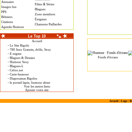
Annuaire
&
Films
Séries
Images fun
Blagues
PPS
Zone membres
Bétisiers
Énigmes
Citations
Chansons Paillardes
Agenda Humour
Le Top 10
Accueil
-
Le Site Rigolo
-
780 Jeux Gratuits, drôle, Sexy
-
E-nigme
Fonds d'écrans
-
Blagues & Dessins
-
Humour Sexy
-
Blagues-L
-
Cefoo.net
-
Carte-humour
-
Diaporamas Rigolos
-
le portail lapin, humour absur
Voir les autres liens
Ajouter votre site
Accueil
|
Logo
|
B