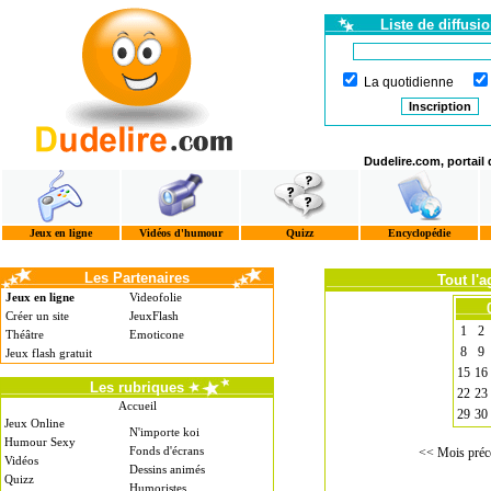
Liste de diffusi
La quotidienne
Dudelire.com, portail
Jeux en ligne
Vidéos d'humour
Quizz
Encyclopédie
Les Partenaires
Tout l'
Jeux en ligne
Videofolie
Créer un site
JeuxFlash
1
2
Théâtre
Emoticone
8
9
Jeux flash gratuit
15
16
Les rubriques
22
23
Accueil
29
30
Jeux Online
N'importe koi
Humour Sexy
Fonds d'écrans
<< Mois préc
Vidéos
Dessins animés
Quizz
Humoristes