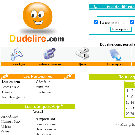
Liste de diffusi
La quotidienne
Dudelire.com, portail
Jeux en ligne
Vidéos d'humour
Quizz
Encyclopédie
Les Partenaires
Tout l'a
Jeux en ligne
Videofolie
Créer un site
JeuxFlash
1
2
Théâtre
Emoticone
8
9
Jeux flash gratuit
15
16
Les rubriques
22
23
Accueil
29
30
Jeux Online
N'importe koi
Humour Sexy
Fonds d'écrans
<< Mois préc
Vidéos
Dessins animés
Quizz
Humoristes