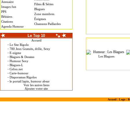
Annuaire
&
Films
Séries
Images fun
Blagues
PPS
Zone membres
Bétisiers
Énigmes
Citations
Chansons Paillardes
Agenda Humour
Le Top 10
Accueil
-
Le Site Rigolo
-
780 Jeux Gratuits, drôle, Sexy
-
E-nigme
Les Blagues
-
Blagues & Dessins
-
Humour Sexy
-
Blagues-L
-
Cefoo.net
-
Carte-humour
-
Diaporamas Rigolos
-
le portail lapin, humour absur
Voir les autres liens
Ajouter votre site
Accueil
|
Logo
|
B