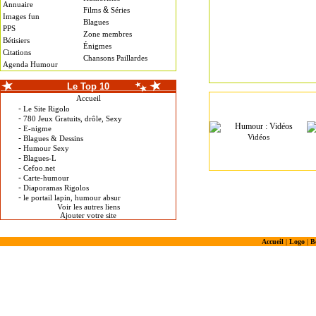
Annuaire
&
Films
Séries
Images fun
Blagues
PPS
Zone membres
Bétisiers
Énigmes
Citations
Chansons Paillardes
Agenda Humour
Le Top 10
Accueil
-
Le Site Rigolo
-
780 Jeux Gratuits, drôle, Sexy
-
E-nigme
Vidéos
-
Blagues & Dessins
-
Humour Sexy
-
Blagues-L
-
Cefoo.net
-
Carte-humour
-
Diaporamas Rigolos
-
le portail lapin, humour absur
Voir les autres liens
Ajouter votre site
Accueil
|
Logo
|
B