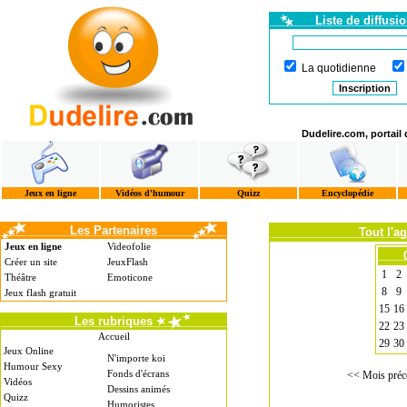
Liste de diffusi
La quotidienne
Dudelire.com, portail
Jeux en ligne
Vidéos d'humour
Quizz
Encyclopédie
Les Partenaires
Tout l'a
Jeux en ligne
Videofolie
Créer un site
JeuxFlash
1
2
Théâtre
Emoticone
8
9
Jeux flash gratuit
15
16
Les rubriques
22
23
Accueil
29
30
Jeux Online
N'importe koi
Humour Sexy
Fonds d'écrans
<< Mois préc
Vidéos
Dessins animés
Quizz
Humoristes