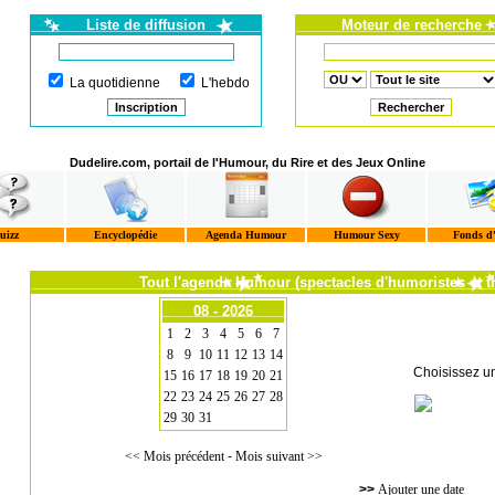
Liste de diffusion
Moteur de recherche
La quotidienne
L'hebdo
Dudelire.com, portail de l'Humour, du Rire et des Jeux Online
uizz
Encyclopédie
Agenda Humour
Humour Sexy
Fonds d
Tout l'agenda Humour (spectacles d'humoristes et t
08 - 2026
1
2
3
4
5
6
7
8
9
10
11
12
13
14
Choisissez u
15
16
17
18
19
20
21
22
23
24
25
26
27
28
29
30
31
<< Mois précédent
-
Mois suivant >>
>>
Ajouter une date