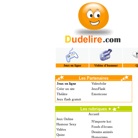
Jeux en ligne
Vidéos d'humour
Q
Les Partenaires
Jeux en ligne
Videofolie
Créer un site
JeuxFlash
Théâtre
Emoticone
Jeux flash gratuit
Les rubriques
Accueil
Jeux Online
N'importe koi
Humour Sexy
Fonds d'écrans
Vidéos
Dessins animés
Quizz
Humoristes