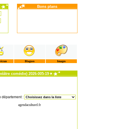
Bons plans
'écran
Blagues
Images
héâtre comédie) 2026-005-19
n département :