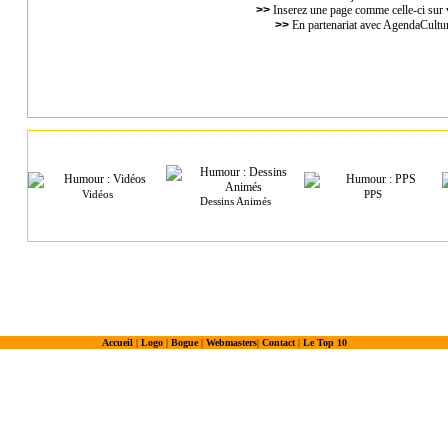
>>
Inserez une page comme celle-ci sur v
>>
En partenariat avec AgendaCultur
Vidéos
PPS
Dessins Animés
Accueil
|
Logo
|
Bogue
|
Webmasters
|
Contact
|
Le Top 10