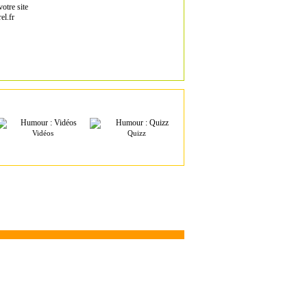
otre site
el.fr
Vidéos
Quizz