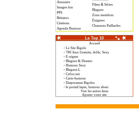
Annuaire
&
Films
Séries
Images fun
Blagues
PPS
Zone membres
Bétisiers
Énigmes
Citations
Chansons Paillardes
Agenda Humour
Le Top 10
Accueil
-
Le Site Rigolo
-
780 Jeux Gratuits, drôle, Sexy
-
E-nigme
-
Blagues & Dessins
-
Humour Sexy
-
Blagues-L
-
Cefoo.net
-
Carte-humour
-
Diaporamas Rigolos
-
le portail lapin, humour absur
Voir les autres liens
Ajouter votre site