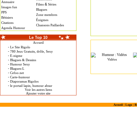
Annuaire
&
Films
Séries
Images fun
Blagues
PPS
Zone membres
Bétisiers
Énigmes
Citations
Chansons Paillardes
Agenda Humour
Le Top 10
Accueil
-
Le Site Rigolo
-
780 Jeux Gratuits, drôle, Sexy
-
E-nigme
Vidéos
-
Blagues & Dessins
-
Humour Sexy
-
Blagues-L
-
Cefoo.net
-
Carte-humour
-
Diaporamas Rigolos
-
le portail lapin, humour absur
Voir les autres liens
Ajouter votre site
Accueil
|
Logo
|
B