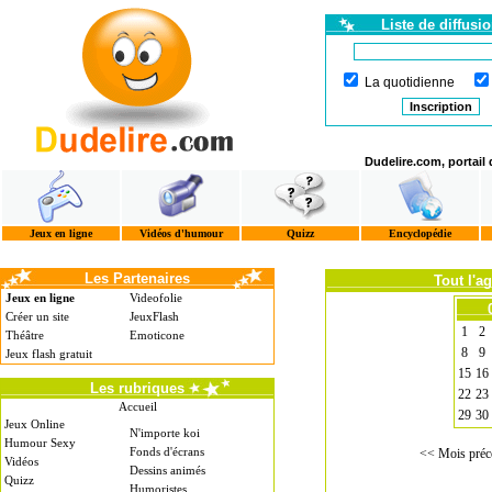
Liste de diffusi
La quotidienne
Dudelire.com, portail
Jeux en ligne
Vidéos d'humour
Quizz
Encyclopédie
Les Partenaires
Tout l'a
Jeux en ligne
Videofolie
Créer un site
JeuxFlash
1
2
Théâtre
Emoticone
8
9
Jeux flash gratuit
15
16
Les rubriques
22
23
Accueil
29
30
Jeux Online
N'importe koi
Humour Sexy
Fonds d'écrans
<< Mois préc
Vidéos
Dessins animés
Quizz
Humoristes