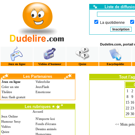
Liste de diffusi
La quotidienne
Dudelire.com, portail
Jeux en ligne
Vidéos d'humour
Quizz
Encyclopédie
Les Partenaires
Tout l'a
Jeux en ligne
Videofolie
Créer un site
JeuxFlash
1
2
Théâtre
Emoticone
8
9
Jeux flash gratuit
15
16
Les rubriques
22
23
Accueil
29
30
Jeux Online
N'importe koi
Humour Sexy
Fonds d'écrans
<< Mois préc
Vidéos
Dessins animés
Quizz
Humoristes