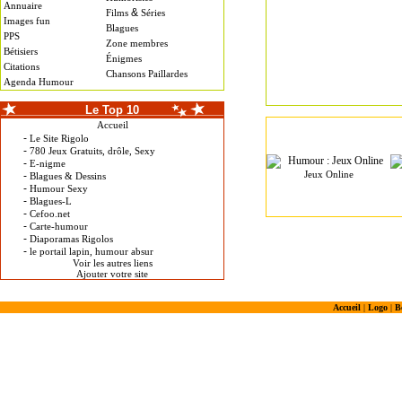
Annuaire
&
Films
Séries
Images fun
Blagues
PPS
Zone membres
Bétisiers
Énigmes
Citations
Chansons Paillardes
Agenda Humour
Le Top 10
Accueil
-
Le Site Rigolo
-
780 Jeux Gratuits, drôle, Sexy
-
E-nigme
Jeux Online
-
Blagues & Dessins
-
Humour Sexy
-
Blagues-L
-
Cefoo.net
-
Carte-humour
-
Diaporamas Rigolos
-
le portail lapin, humour absur
Voir les autres liens
Ajouter votre site
Accueil
|
Logo
|
B