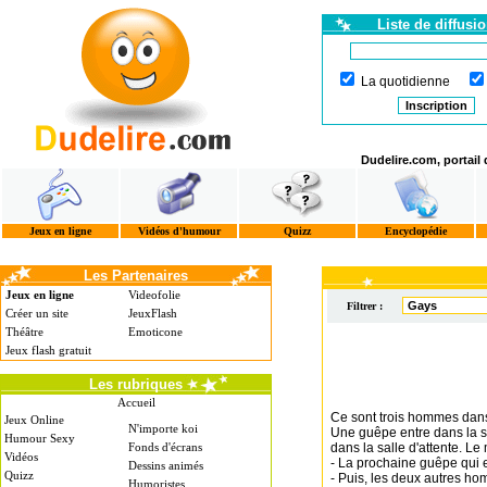
Liste de diffusi
La quotidienne
Dudelire.com, portail
Jeux en ligne
Vidéos d'humour
Quizz
Encyclopédie
Les Partenaires
Jeux en ligne
Videofolie
Filtrer :
Créer un site
JeuxFlash
Théâtre
Emoticone
Jeux flash gratuit
Les rubriques
Accueil
Ce sont trois hommes dans
Jeux Online
N'importe koi
Une guêpe entre dans la sa
Humour Sexy
Fonds d'écrans
dans la salle d'attente. Le
Vidéos
- La prochaine guêpe qui ent
Dessins animés
Quizz
- Puis, les deux autres hom
Humoristes