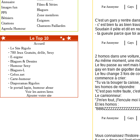
Annuaire
&
Films
Séries
Images fun
Blagues
PPS
Zone membres
Bétisiers
C'est un gars y rentre dans 
Énigmes
Citations
- c' est bien tu as bien trava
Chansons Paillardes
Agenda Humour
Soudain il pète et dit en re
- ta gueule parce que toi a
Le Top 10
Accueil
-
Le Site Rigolo
-
780 Jeux Gratuits, drôle, Sexy
2 homos dans une voiture, i
-
E-nigme
Au même moment, une mouch
-
Blagues & Dessins
Le feu passe au vert mais l
-
Humour Sexy
gay en train de gigotter d
-
Blagues-L
Le feu change 3 fois de cou
-
Cefoo.net
commence à crier:
-
Carte-humour
"Tu va la bouger ta caisse,
-
Diaporamas Rigolos
les homos de répondre:
-
le portail lapin, humour absur
"C'est pas notre faute, c'e
Voir les autres liens
Ajouter votre site
Le camionneur:
"J'm'en fout, j'l'encule moi
Et les homos :
"BBBZZZZZZZZZZZZZZZZZ
Vous connaissez l'histoir