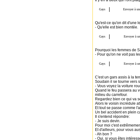
Il y en a deux qui l'ont pla
Qu'est-ce qu'on dit d'une l
- Qu'elle est bien montée.
Pourquoi les femmes de Sa
- Pour qu'on ne voit pas le
C'est un gars assis à la ter
Soudain il se tourne vers so
- Vous voyez la voiture ro
Quand le feu passera au ve
milieu du carrefour.
Regardez bien ce qui va s
Alors le voisin incrédule at
Et tout se passe comme l'av
Un bel accident en plein c
Il s'entend répondre:
- Je suis devin.
Pour moi c'est extrêmement 
Et d'ailleurs, pour vous au
- Ah bon ?
- Oui, si vous êtes intéres