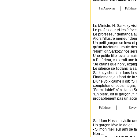
Le Ministre N. Sarkozy visi
Le professeur et les élèves
Le professeur demanda au Mi
Alors l'illustre meneur de
Un petit garçon se leva et 
qu'un tracteur lui roule des
"Non", dit Sarkozy, "ce sera
Une petite fille leva la mai
à l'intérieur, ça serait une 
"Je crains que non", expli
Le silence se fit dans la s
Sarkozy chercha dans la sa
Finalement, au fond de la s
D'une voix calme il dit: "Si
complètement désintégré, ç
"Formidable!" s'exclama Sa
"Eh bien", dit le garçon, "
probablement pas un accid
Saddam Hussein visite un
Un garçon lève le doigt :
- Si mon meilleur ami se fa
Non ...