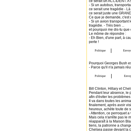
ce serait un ACCIDENT. A so
- Si un autobus, transporta
ce serait une tragédie - Là 
ce serait juste une GRA
Ce que je demande, c'est un
- Si un avion transportant
tragédie. - Très bien ...
et pourquoi me dis-tu que 
Le môme de répondre :
- Eh Bien, d'une part, à c
perte !
Pourquoi Georges Bush est
- Parce qu'il n'a jamais ré
Bill Clinton, Hillary et Ch
Pendant leur absence, le 
afin d'éviter les problème
Il va dans toutes les anim
finalement, après avoir vis
heureux, achète toute de su
- Attention, ce perroquet
Mais cela n'arrête pas le m
réapparaît à la Maison Bla
tiens, la patronne a changé
Chelsea passe devant la c