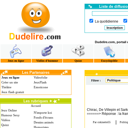
Liste de diffusi
La quotidienne
Dudelire.com, portail
Jeux en ligne
Vidéos d'humour
Quizz
Encyclopédie
Les Partenaires
Jeux en ligne
Videofolie
Filtrer :
Créer un site
JeuxFlash
Théâtre
Emoticone
Jeux flash gratuit
Les rubriques
Accueil
Chirac, De Villepin et Sark
Jeux Online
N'importe koi
======> Réponse : la fra
Humour Sexy
Fonds d'écrans
Vidéos
Dessins animés
Quizz
Humoristes