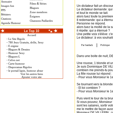
Annuaire
&
Films
Séries
Un dictateur fait un disco
Images fun
Blagues
Le dictateur demande: qui
PPS
Zone membres
et tout le monde se tait.
Bétisiers
alors tuez toute la premier
Énigmes
Citations
Il redemande: qui a éternu
Chansons Paillardes
Agenda Humour
Personne ne répond.
alors tuez la moitié de la s
il répéte: qui a éternué ?
Le Top 10
Une petite voix s'élève: c'
Accueil
Le dictateur: à vos souhait
-
Le Site Rigolo
-
780 Jeux Gratuits, drôle, Sexy
-
E-nigme
-
Blagues & Dessins
-
Humour Sexy
Dans une boite de nuit, DE
-
Blagues-L
-
Cefoo.net
Une rousse, 1 blonde et une
-
Carte-humour
Je suis Dominique DE VIL
-
Diaporamas Rigolos
combien me prends-tu pour
-
le portail lapin, humour absur
La fille rousse lui répond :
Voir les autres liens
Ajouter votre site
- Pour vous Monsieur le 1e
Se tournant vers la blonde 
- Et toi combien ?
- Pour vous Monsieur le 1e
Puis vient le tour de la bru
Si vous pouvez, Monsieur l
sont les salaires, sortir vo
me le mettre de façon aussi
Monsieur DE VILLEPIN : ce se