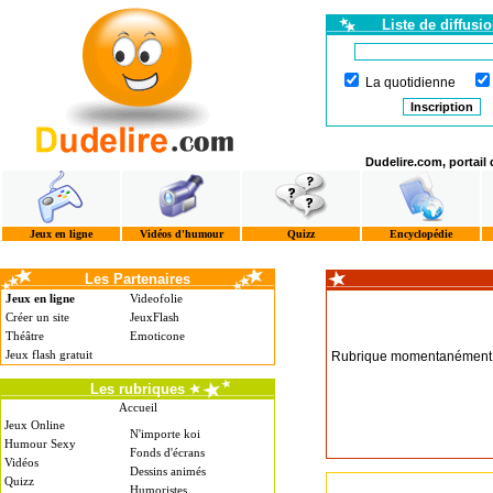
Liste de diffusi
La quotidienne
Dudelire.com, portail
Jeux en ligne
Vidéos d'humour
Quizz
Encyclopédie
Les Partenaires
Jeux en ligne
Videofolie
Créer un site
JeuxFlash
Théâtre
Emoticone
Jeux flash gratuit
Rubrique momentanément i
Les rubriques
Accueil
Jeux Online
N'importe koi
Humour Sexy
Fonds d'écrans
Vidéos
Dessins animés
Quizz
Humoristes