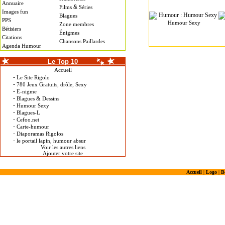
Annuaire
&
Films
Séries
Images fun
Blagues
PPS
Humour Sexy
Zone membres
Bétisiers
Énigmes
Citations
Chansons Paillardes
Agenda Humour
Le Top 10
Accueil
-
Le Site Rigolo
-
780 Jeux Gratuits, drôle, Sexy
-
E-nigme
-
Blagues & Dessins
-
Humour Sexy
-
Blagues-L
-
Cefoo.net
-
Carte-humour
-
Diaporamas Rigolos
-
le portail lapin, humour absur
Voir les autres liens
Ajouter votre site
Accueil
|
Logo
|
B