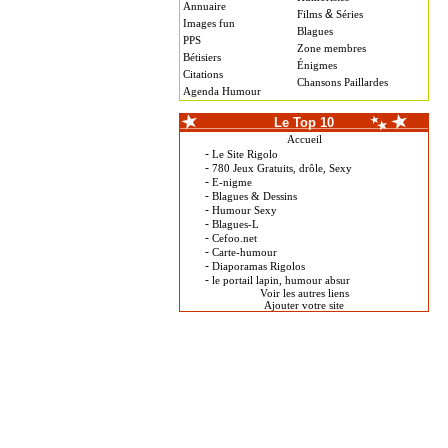
Annuaire
&
Films
Séries
Images fun
Blagues
PPS
Zone membres
Bétisiers
Énigmes
Citations
Chansons Paillardes
Agenda Humour
Le Top 10
Accueil
-
Le Site Rigolo
-
780 Jeux Gratuits, drôle, Sexy
-
E-nigme
-
Blagues & Dessins
-
Humour Sexy
-
Blagues-L
-
Cefoo.net
-
Carte-humour
-
Diaporamas Rigolos
-
le portail lapin, humour absur
Voir les autres liens
Ajouter votre site