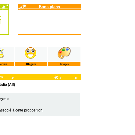
Bons plans
'écran
Blagues
Images
om
die (Alf)
nyme
.
ssocié à cette proposition.