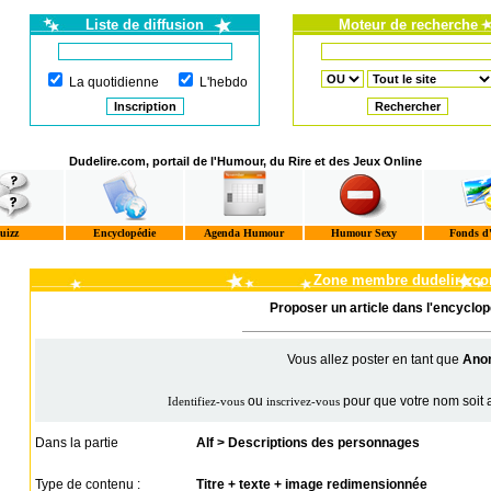
Liste de diffusion
Moteur de recherche
La quotidienne
L'hebdo
Dudelire.com, portail de l'Humour, du Rire et des Jeux Online
uizz
Encyclopédie
Agenda Humour
Humour Sexy
Fonds d
Zone membre dudelire.c
Proposer un article dans l'encyclopé
Vous allez poster en tant que
Ano
ou
pour que votre nom soit a
Identifiez-vous
inscrivez-vous
Dans la partie
Alf > Descriptions des personnages
Type de contenu :
Titre + texte + image redimensionnée