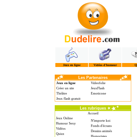
Jeux en ligne
Vidéos d'humour
Q
Les Partenaires
Jeux en ligne
Videofolie
Créer un site
JeuxFlash
Théâtre
Emoticone
Jeux flash gratuit
Les rubriques
Accueil
Jeux Online
N'importe koi
Humour Sexy
Fonds d'écrans
Vidéos
Dessins animés
Quizz
Humoristes