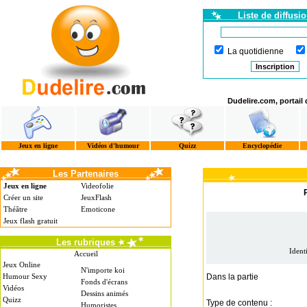
Liste de diffusi
La quotidienne
Dudelire.com, portail
Jeux en ligne
Vidéos d'humour
Quizz
Encyclopédie
Les Partenaires
Jeux en ligne
Videofolie
Créer un site
JeuxFlash
Théâtre
Emoticone
Jeux flash gratuit
Les rubriques
Ident
Accueil
Jeux Online
N'importe koi
Humour Sexy
Dans la partie
Fonds d'écrans
Vidéos
Dessins animés
Quizz
Type de contenu :
Humoristes