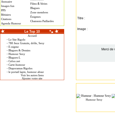
Annuaire
&
Films
Séries
Images fun
Blagues
PPS
Zone membres
Bétisiers
Énigmes
Titre :
Citations
Chansons Paillardes
Agenda Humour
Image :
Le Top 10
Accueil
-
Le Site Rigolo
-
780 Jeux Gratuits, drôle, Sexy
-
E-nigme
Merci de 
-
Blagues & Dessins
-
Humour Sexy
-
Blagues-L
-
Cefoo.net
-
Carte-humour
-
Diaporamas Rigolos
-
le portail lapin, humour absur
Voir les autres liens
Ajouter votre site
Humour Sexy