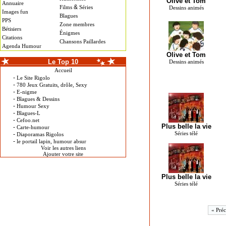
Olive et Tom
Annuaire
&
Films
Séries
Dessins animés
Images fun
Blagues
PPS
Zone membres
Bétisiers
Énigmes
Citations
Chansons Paillardes
Agenda Humour
Olive et Tom
Le Top 10
Dessins animés
Accueil
-
Le Site Rigolo
-
780 Jeux Gratuits, drôle, Sexy
-
E-nigme
-
Blagues & Dessins
-
Humour Sexy
-
Blagues-L
-
Cefoo.net
Plus belle la vie
-
Carte-humour
Séries télé
-
Diaporamas Rigolos
-
le portail lapin, humour absur
Voir les autres liens
Ajouter votre site
Plus belle la vie
Séries télé
« Préc