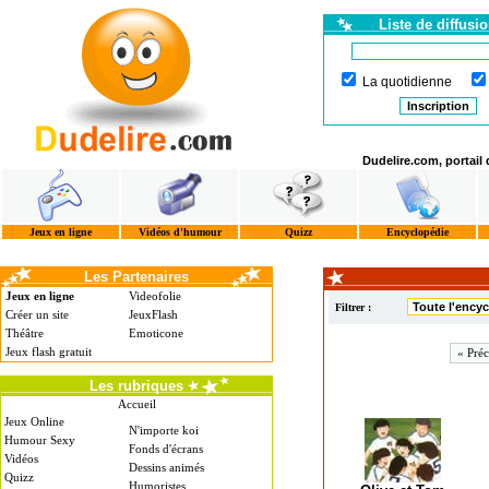
Liste de diffusi
La quotidienne
Dudelire.com, portail
Jeux en ligne
Vidéos d'humour
Quizz
Encyclopédie
Les Partenaires
Jeux en ligne
Videofolie
Filtrer :
Créer un site
JeuxFlash
Théâtre
Emoticone
Jeux flash gratuit
« Préc
Les rubriques
Accueil
Jeux Online
N'importe koi
Humour Sexy
Fonds d'écrans
Vidéos
Dessins animés
Quizz
Humoristes