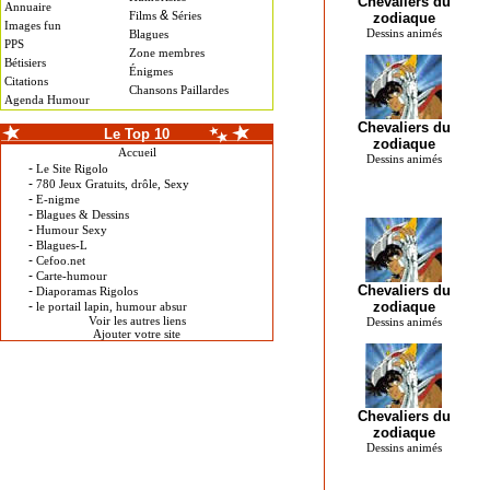
Chevaliers du
Annuaire
&
Films
Séries
zodiaque
Images fun
Dessins animés
Blagues
PPS
Zone membres
Bétisiers
Énigmes
Citations
Chansons Paillardes
Agenda Humour
Chevaliers du
Le Top 10
zodiaque
Accueil
Dessins animés
-
Le Site Rigolo
-
780 Jeux Gratuits, drôle, Sexy
-
E-nigme
-
Blagues & Dessins
-
Humour Sexy
-
Blagues-L
-
Cefoo.net
-
Carte-humour
Chevaliers du
-
Diaporamas Rigolos
-
zodiaque
le portail lapin, humour absur
Voir les autres liens
Dessins animés
Ajouter votre site
Chevaliers du
zodiaque
Dessins animés