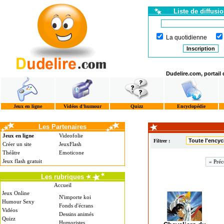
Liste de diffusi
La quotidienne
Dudelire.com, portail
Jeux en ligne
Vidéos d'humour
Quizz
Encyclopédie
Les Partenaires
Jeux en ligne
Videofolie
Filtrer :
Créer un site
JeuxFlash
Théâtre
Emoticone
Jeux flash gratuit
« Préc
Les rubriques
Accueil
Jeux Online
N'importe koi
Humour Sexy
Fonds d'écrans
Vidéos
Dessins animés
Quizz
Humoristes