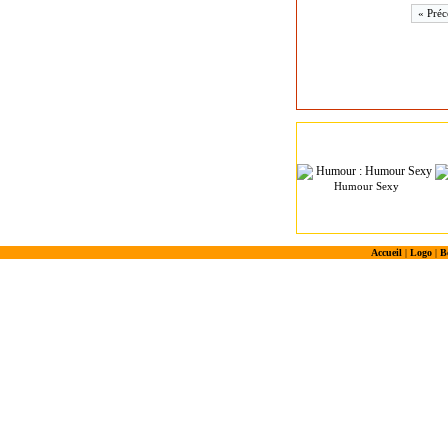
« Préc
Humour Sexy
Accueil
|
Logo
|
B