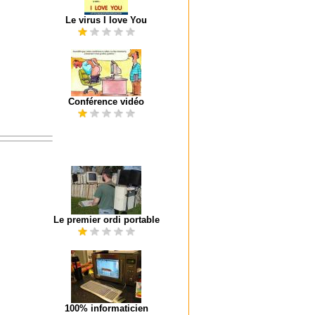
Le virus I love You
Conférence vidéo
Le premier ordi portable
100% informaticien