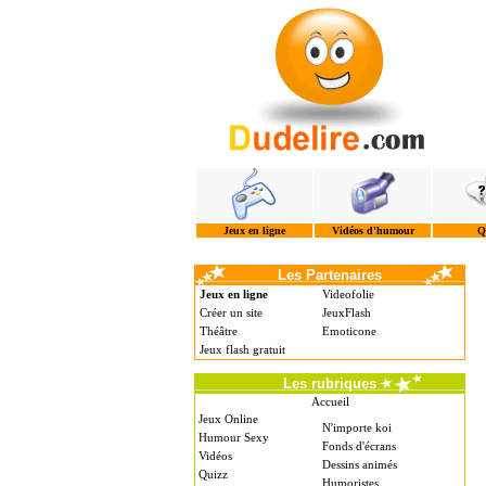
Jeux en ligne
Vidéos d'humour
Q
Les Partenaires
Jeux en ligne
Videofolie
Créer un site
JeuxFlash
Théâtre
Emoticone
Jeux flash gratuit
Les rubriques
Accueil
Jeux Online
N'importe koi
Humour Sexy
Fonds d'écrans
Vidéos
Dessins animés
Quizz
Humoristes