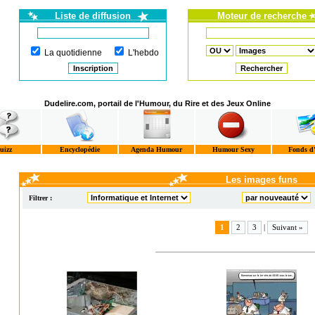
Liste de diffusion
Moteur de recherche
La quotidienne
L'hebdo
Dudelire.com, portail de l'Humour, du Rire et des Jeux Online
uizz
Encyclopédie
Agenda Humour
Humour Sexy
Fonds d
Les images funs
Filtrer :
1
2
3
|
Suivant »