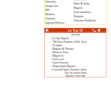
Annuaire
&
Films
Séries
Images fun
Blagues
PPS
Zone membres
Bétisiers
Énigmes
Citations
Chansons Paillardes
Agenda Humour
Le Top 10
Accueil
-
Le Site Rigolo
-
780 Jeux Gratuits, drôle, Sexy
-
E-nigme
-
Blagues & Dessins
-
Humour Sexy
-
Blagues-L
-
Cefoo.net
-
Carte-humour
-
Diaporamas Rigolos
-
le portail lapin, humour absur
Voir les autres liens
Ajouter votre site