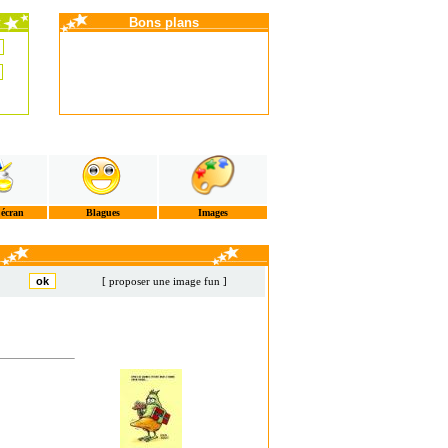
Bons plans
'écran
Blagues
Images
[ proposer une image fun ]