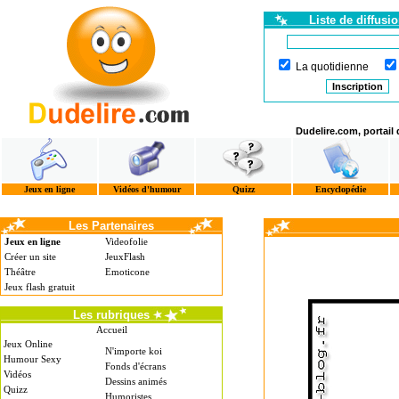
Liste de diffusi
La quotidienne
Dudelire.com, portail
Jeux en ligne
Vidéos d'humour
Quizz
Encyclopédie
Les Partenaires
Jeux en ligne
Videofolie
Créer un site
JeuxFlash
Théâtre
Emoticone
Jeux flash gratuit
Les rubriques
Accueil
Jeux Online
N'importe koi
Humour Sexy
Fonds d'écrans
Vidéos
Dessins animés
Quizz
Humoristes