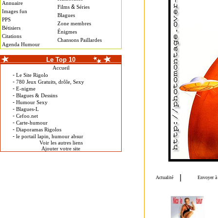
Annuaire
&
Films
Séries
Images fun
Blagues
PPS
Zone membres
Bétisiers
Énigmes
Citations
Chansons Paillardes
Agenda Humour
Le Top 10
Accueil
-
Le Site Rigolo
-
780 Jeux Gratuits, drôle, Sexy
-
E-nigme
-
Blagues & Dessins
-
Humour Sexy
-
Blagues-L
-
Cefoo.net
-
Carte-humour
-
Diaporamas Rigolos
-
le portail lapin, humour absur
Voir les autres liens
Ajouter votre site