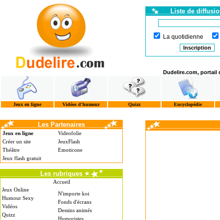
Liste de diffusi
La quotidienne
Dudelire.com, portail
Jeux en ligne
Vidéos d'humour
Quizz
Encyclopédie
Les Partenaires
Jeux en ligne
Videofolie
Créer un site
JeuxFlash
Théâtre
Emoticone
Jeux flash gratuit
Les rubriques
Accueil
Jeux Online
N'importe koi
Humour Sexy
Fonds d'écrans
Vidéos
Dessins animés
Quizz
Humoristes