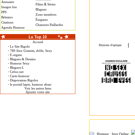
Annuaire
&
Films
Séries
Images fun
Blagues
PPS
Zone membres
Bétisiers
Énigmes
Citations
Chansons Paillardes
Agenda Humour
Le Top 10
Accueil
-
Le Site Rigolo
-
780 Jeux Gratuits, drôle, Sexy
-
E-nigme
-
Blagues & Dessins
-
Humour Sexy
-
Blagues-L
-
Cefoo.net
-
Carte-humour
-
Diaporamas Rigolos
-
le portail lapin, humour absur
Voir les autres liens
Ajouter votre site