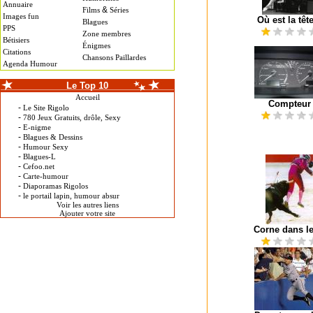
Annuaire
&
Films
Séries
Images fun
Où est la têt
Blagues
PPS
Zone membres
Bétisiers
Énigmes
Citations
Chansons Paillardes
Agenda Humour
Le Top 10
Accueil
Compteur
-
Le Site Rigolo
-
780 Jeux Gratuits, drôle, Sexy
-
E-nigme
-
Blagues & Dessins
-
Humour Sexy
-
Blagues-L
-
Cefoo.net
-
Carte-humour
-
Diaporamas Rigolos
-
le portail lapin, humour absur
Voir les autres liens
Ajouter votre site
Corne dans le 