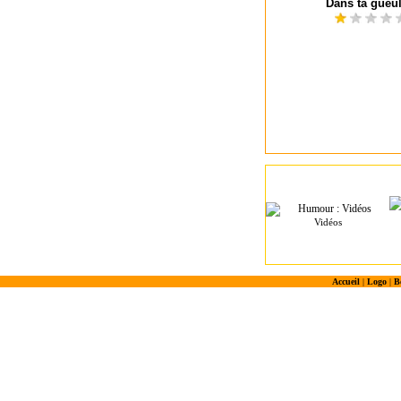
Dans ta gueul
Vidéos
Accueil
|
Logo
|
B