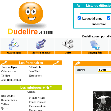
Liste de diffusi
La quotidienne
Dudelire.com, portail
Jeux en ligne
Vidéos d'humour
Quizz
Encyclopédie
Les Partenaires
Jeux en ligne
Videofolie
Filtrer :
Créer un site
JeuxFlash
Théâtre
Emoticone
Jeux flash gratuit
Les rubriques
Accueil
Jeux Online
N'importe koi
Humour Sexy
Fonds d'écrans
Vidéos
Dessins animés
Quizz
Humoristes