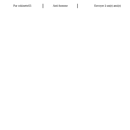
|
|
Par
cokinette55
Anti-homme
Envoyer à un(e) ami(e)